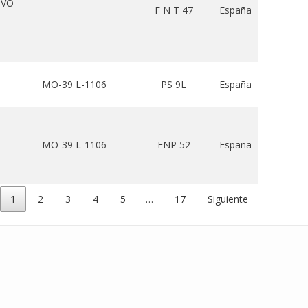
IVO
F N T 47
España
MO-39 L-1106
PS 9L
España
MO-39 L-1106
FNP 52
España
1
2
3
4
5
…
17
Siguiente