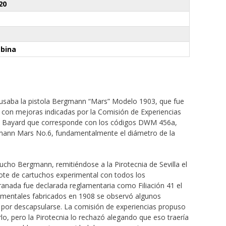
20
abina
usaba la pistola Bergmann “Mars” Modelo 1903, que fue
l con mejoras indicadas por la Comisión de Experiencias
 Bayard que corresponde con los códigos DWM 456a,
mann Mars No.6, fundamentalmente el diámetro de la
tucho Bergmann, remitiéndose a la Pirotecnia de Sevilla el
lote de cartuchos experimental con todos los
anada fue declarada reglamentaria como Filiación 41 el
rimentales fabricados en 1908 se observó algunos
 por descapsularse. La comisión de experiencias propuso
rlo, pero la Pirotecnia lo rechazó alegando que eso traería