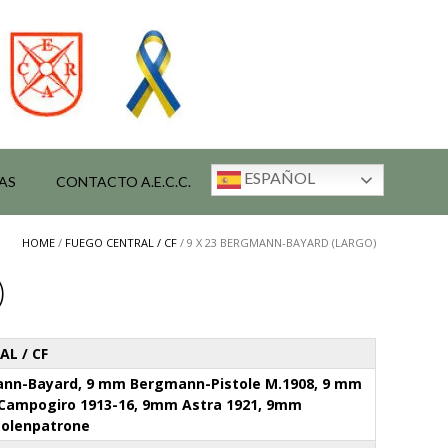
ESPAÑOL
AS
CONTACTO A.E.C.C.
HOME
/
FUEGO CENTRAL / CF
/ 9 X 23 BERGMANN-BAYARD (LARGO)
)
L / CF
nn-Bayard, 9 mm Bergmann-Pistole M.1908, 9 mm
Campogiro 1913-16, 9mm Astra 1921, 9mm
tolenpatrone