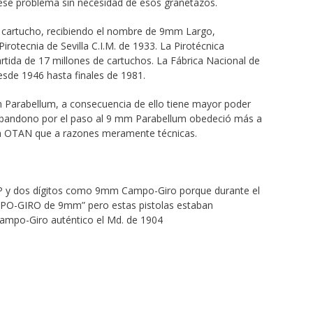
ese problema sin necesidad de esos granetazos.
e cartucho, recibiendo el nombre de 9mm Largo,
rotecnia de Sevilla C.I.M. de 1933. La Pirotécnica
rtida de 17 millones de cartuchos. La Fábrica Nacional de
desde 1946 hasta finales de 1981.
m Parabellum, a consecuencia de ello tiene mayor poder
 abandono por el paso al 9 mm Parabellum obedeció más a
 la OTAN que a razones meramente técnicas.
 P y dos dígitos como 9mm Campo-Giro porque durante el
AMPO-GIRO de 9mm” pero estas pistolas estaban
ampo-Giro auténtico el Md. de 1904