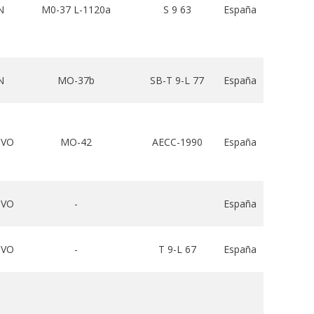
N
M0-37 L-1120a
S 9 63
España
N
MO-37b
SB-T 9-L 77
España
IVO
MO-42
AECC-1990
España
IVO
-
España
IVO
-
T 9-L 67
España