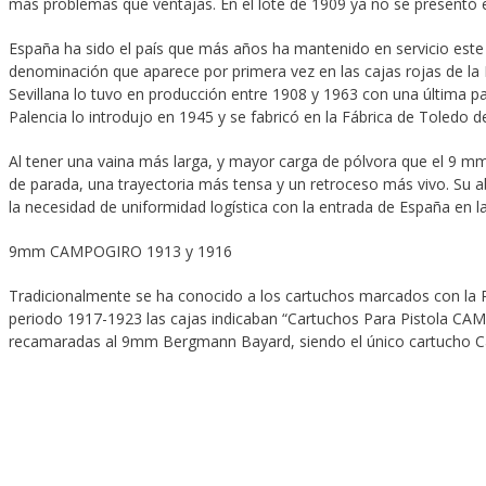
más problemas que ventajas. En el lote de 1909 ya no se presentó 
España ha sido el país que más años ha mantenido en servicio est
denominación que aparece por primera vez en las cajas rojas de la Pi
Sevillana lo tuvo en producción entre 1908 y 1963 con una última pa
Palencia lo introdujo en 1945 y se fabricó en la Fábrica de Toledo 
Al tener una vaina más larga, y mayor carga de pólvora que el 9 m
de parada, una trayectoria más tensa y un retroceso más vivo. Su
la necesidad de uniformidad logística con la entrada de España en
9mm CAMPOGIRO 1913 y 1916
Tradicionalmente se ha conocido a los cartuchos marcados con la
periodo 1917-1923 las cajas indicaban “Cartuchos Para Pistola C
recamaradas al 9mm Bergmann Bayard, siendo el único cartucho C