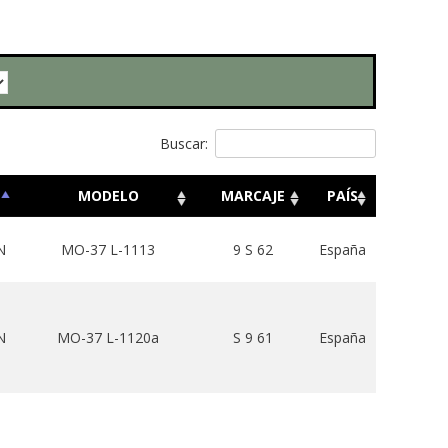
Buscar:
MODELO
MARCAJE
PAÍS
N
MO-37 L-1113
9 S 62
España
N
MO-37 L-1120a
S 9 61
España