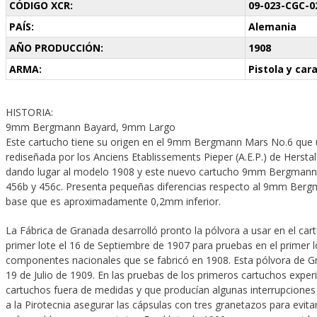
CÓDIGO XCR:
09-023-CGC-0
PAÍS:
Alemania
AÑO PRODUCCIÓN:
1908
ARMA:
Pistola y car
HISTORIA:
9mm Bergmann Bayard, 9mm Largo
Este cartucho tiene su origen en el 9mm Bergmann Mars No.6 que 
rediseñada por los Anciens Etablissements Pieper (A.E.P.) de Hersta
dando lugar al modelo 1908 y este nuevo cartucho 9mm Bergmann
456b y 456c. Presenta pequeñas diferencias respecto al 9mm Berg
base que es aproximadamente 0,2mm inferior.
La Fábrica de Granada desarrolló pronto la pólvora a usar en el car
primer lote el 16 de Septiembre de 1907 para pruebas en el primer 
componentes nacionales que se fabricó en 1908. Esta pólvora de Gr
19 de Julio de 1909. En las pruebas de los primeros cartuchos expe
cartuchos fuera de medidas y que producían algunas interrupciones
a la Pirotecnia asegurar las cápsulas con tres granetazos para evita