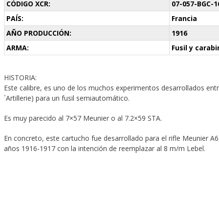
CÓDIGO XCR:
07-057-BGC-1
PAÍS:
Francia
AÑO PRODUCCIÓN:
1916
ARMA:
Fusil y carab
HISTORIA:
Este calibre, es uno de los muchos experimentos desarrollados entr
´Artillerie) para un fusil semiautomático.
Es muy parecido al 7×57 Meunier o al 7.2×59 STA.
En concreto, este cartucho fue desarrollado para el rifle Meunier A
años 1916-1917 con la intención de reemplazar al 8 m/m Lebel.