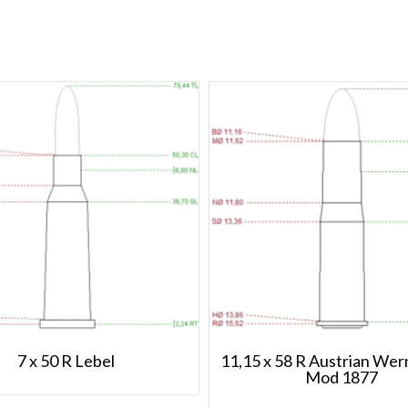
7 x 50 R Lebel
11,15 x 58 R Austrian Wern
Mod 1877