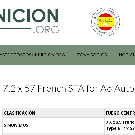
ASES DE DATOS MUNICION.ORG
ZONA SOCIOS
NOTICI
7,2 x 57 French STA for A6 Auto 
CLASIFICACIÓN:
FUEGO CENTRA
7 x 56,9 Fren
SINÓNIMOS:
Type E, 7 x 57