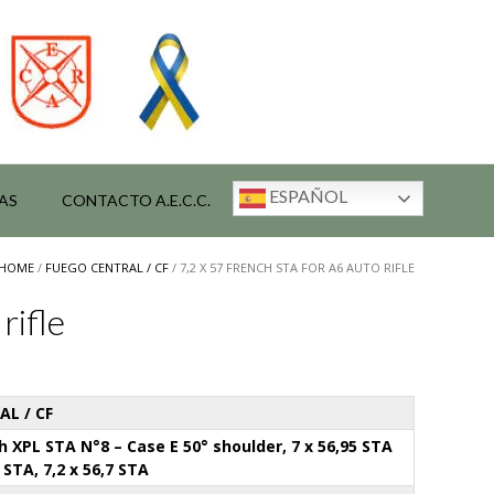
ESPAÑOL
AS
CONTACTO A.E.C.C.
HOME
/
FUEGO CENTRAL / CF
/ 7,2 X 57 FRENCH STA FOR A6 AUTO RIFLE
rifle
L / CF
ch XPL STA N°8 – Case E 50° shoulder, 7 x 56,95 STA
 STA, 7,2 x 56,7 STA