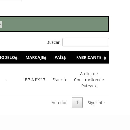
Buscar:
MODELO
MARCAJE
PAÍS
FABRICANTE
Atelier de
-
E.7 A.PX.17
Francia
Construction de
Puteaux
Anterior
1
Siguiente