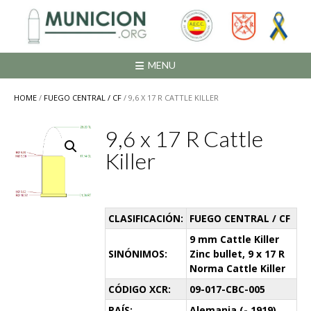
Saltar
al
contenido
MENU
HOME
/
FUEGO CENTRAL / CF
/ 9,6 X 17 R CATTLE KILLER
9,6 x 17 R Cattle
Killer
CLASIFICACIÓN:
FUEGO CENTRAL / CF
9 mm Cattle Killer
SINÓNIMOS:
Zinc bullet, 9 x 17 R
Norma Cattle Killer
CÓDIGO XCR:
09-017-CBC-005
PAÍS:
Alemania (- 1919)