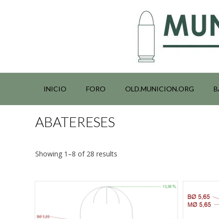
Saltar
al
contenido
INICIO
FORO
OLD.MUNICION.ORG
B
ABATERESES
Showing 1–8 of 28 results