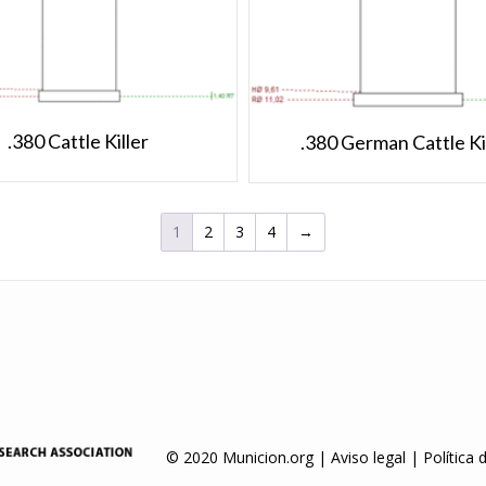
.380 Cattle Killer
.380 German Cattle Ki
1
2
3
4
→
© 2020 Municion.org |
Aviso legal
|
Política 