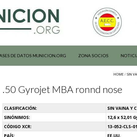
ASES DE DATOS MUNICION.ORG
ZONA SOCIOS
NOTICI
HOME
/
SIN V
.50 Gyrojet MBA ronnd nose
CLASIFICACIÓN:
SIN VAINA Y 
SINÓNIMOS:
12,6 x 52,01 G
CÓDIGO XCR:
13-052-CLS-0
PAÍS:
EE.UU.