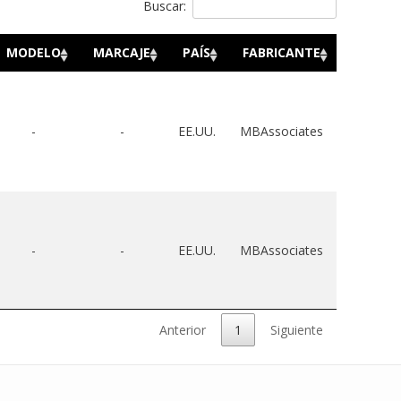
Buscar:
MODELO
MARCAJE
PAÍS
FABRICANTE
-
-
EE.UU.
MBAssociates
-
-
EE.UU.
MBAssociates
Anterior
1
Siguiente