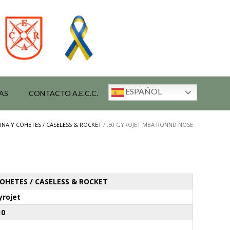
ESPAÑOL
AS
CONTACTO A.E.C.C.
AINA Y COHETES / CASELESS & ROCKET
/ .50 GYROJET MBA RONND NOSE
COHETES / CASELESS & ROCKET
yrojet
10