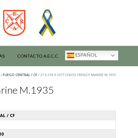
ESPAÑOL
AS
CONTACTO A.E.C.C.
/
FUEGO CENTRAL / CF
/ 37 X 218 R HOTCHKISS FRENCH MARINE M.1935
arine M.1935
L / CF
10