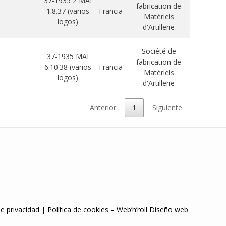
37-1935 2 MAI
fabrication de
-
1.8.37 (varios
Francia
Matériels
logos)
d'Artillerie
Société de
37-1935 MAI
fabrication de
-
6.10.38 (varios
Francia
Matériels
logos)
d'Artillerie
Anterior
1
Siguiente
de privacidad
|
Política de cookies
–
Web’n’roll Diseño web