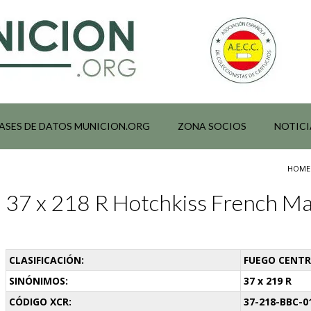
ASES DE DATOS MUNICION.ORG
ZONA SOCIOS
NOTICI
HOME
37 x 218 R Hotchkiss French M
CLASIFICACIÓN:
FUEGO CENTRA
SINÓNIMOS:
37 x 219 R
CÓDIGO XCR:
37-218-BBC-0