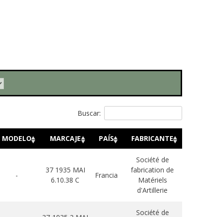
Buscar:
MODELO
MARCAJE
PAÍS
FABRICANTE
Société de
37 1935 MAI
fabrication de
-
Francia
6.10.38 C
Matériels
d'Artillerie
Société de