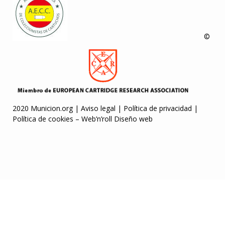
©
2020 Municion.org |
Aviso legal
|
Política de privacidad
|
Política de cookies
–
Web’n’roll Diseño web
jobet
holiganbet
marsbahis
baymavi giriş
Pusulabet
Escortes Belgique
Joj