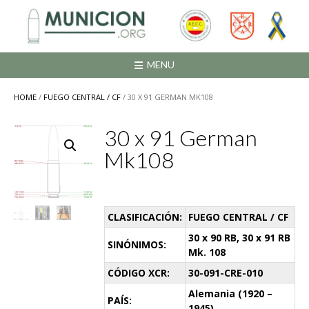
Saltar
al
contenido
MENU
HOME
/
FUEGO CENTRAL / CF
/ 30 X 91 GERMAN MK108
30 x 91 German
Mk108
CLASIFICACIÓN:
FUEGO CENTRAL / CF
30 x 90 RB, 30 x 91 RB
SINÓNIMOS:
Mk. 108
CÓDIGO XCR:
30-091-CRE-010
Alemania (1920 –
PAÍS:
1945)