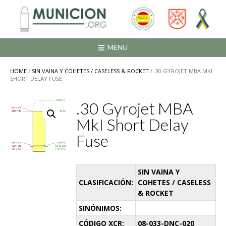
Saltar
al
contenido
MENU
HOME
/
SIN VAINA Y COHETES / CASELESS & ROCKET
/ .30 GYROJET MBA MKI
SHORT DELAY FUSE
.30 Gyrojet MBA
MkI Short Delay
Fuse
SIN VAINA Y
CLASIFICACIÓN:
COHETES / CASELESS
& ROCKET
SINÓNIMOS:
CÓDIGO XCR:
08-033-DNC-020