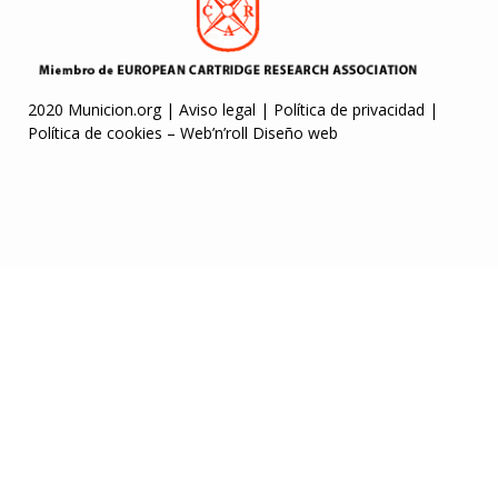
2020 Municion.org |
Aviso legal
|
Política de privacidad
|
Política de cookies
–
Web’n’roll Diseño web
m
jojobet
casibom
Letmejerk.com
grandpashabet
Jojobet Giriş
Casibom
J