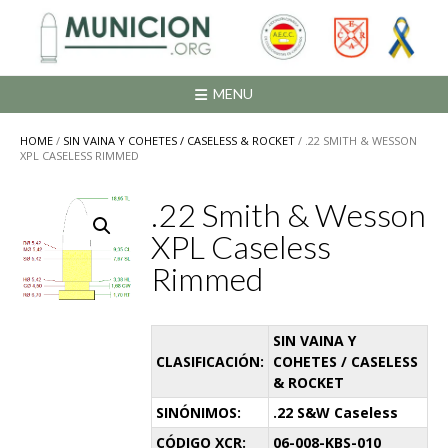
Saltar
al
contenido
MENU
HOME
/
SIN VAINA Y COHETES / CASELESS & ROCKET
/ .22 SMITH & WESSON
XPL CASELESS RIMMED
.22 Smith & Wesson
XPL Caseless
Rimmed
SIN VAINA Y
CLASIFICACIÓN:
COHETES / CASELESS
& ROCKET
SINÓNIMOS:
.22 S&W Caseless
CÓDIGO XCR:
06-008-KBS-010