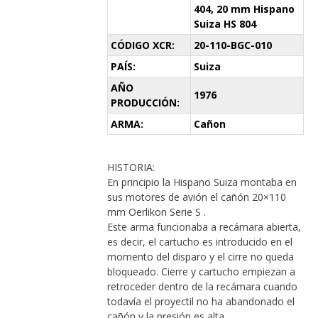
404, 20 mm Hispano
Suiza HS 804
CÓDIGO XCR:
20-110-BGC-010
PAÍS:
Suiza
AÑO
1976
PRODUCCIÓN:
ARMA:
Cañon
HISTORIA:
En principio la Hispano Suiza montaba en
sus motores de avión el cañón 20×110
mm Oerlikon Serie S .
Este arma funcionaba a recámara abierta,
es decir, el cartucho es introducido en el
momento del disparo y el cirre no queda
bloqueado. Cierre y cartucho empiezan a
retroceder dentro de la recámara cuando
todavía el proyectil no ha abandonado el
cañón y la presión es alta.