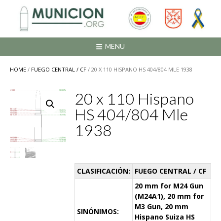
Saltar
al
contenido
MENU
HOME
/
FUEGO CENTRAL / CF
/ 20 X 110 HISPANO HS 404/804 MLE 1938
20 x 110 Hispano
HS 404/804 Mle
1938
CLASIFICACIÓN:
FUEGO CENTRAL / CF
20 mm for M24 Gun
(M24A1), 20 mm for
M3 Gun, 20 mm
SINÓNIMOS:
Hispano Suiza HS