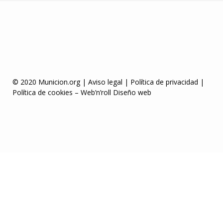
© 2020 Municion.org |
Aviso legal
|
Política de privacidad
|
Política de cookies
–
Web’n’roll Diseño web
m Giriş
grandpashabet
grandpashabet
grandpashabet
casinoroyal
casi