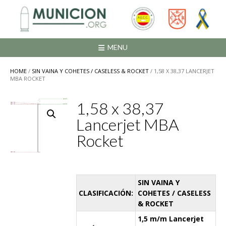
Saltar
al
contenido
MENU
HOME
/
SIN VAINA Y COHETES / CASELESS & ROCKET
/ 1,58 X 38,37 LANCERJET
MBA ROCKET
1,58 x 38,37
Lancerjet MBA
Rocket
SIN VAINA Y
CLASIFICACIÓN:
COHETES / CASELESS
& ROCKET
1,5 m/m Lancerjet