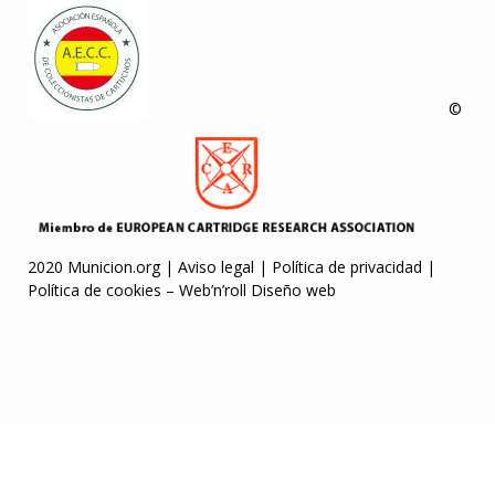
©
2020 Municion.org |
Aviso legal
|
Política de privacidad
|
Política de cookies
–
Web’n’roll Diseño web
ibom
Jojobet
jojobet
jojobet
holiganbet
marsbahis
betine giriş
Pusulabet
E