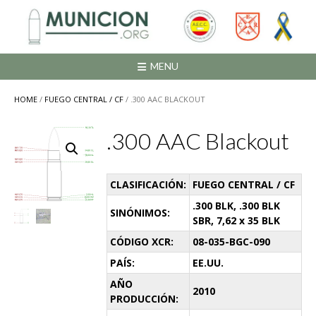
Saltar
al
contenido
MENU
HOME
/
FUEGO CENTRAL / CF
/ .300 AAC BLACKOUT
.300 AAC Blackout
CLASIFICACIÓN:
FUEGO CENTRAL / CF
.300 BLK, .300 BLK
SINÓNIMOS:
SBR, 7,62 x 35 BLK
CÓDIGO XCR:
08-035-BGC-090
PAÍS:
EE.UU.
AÑO
2010
PRODUCCIÓN: