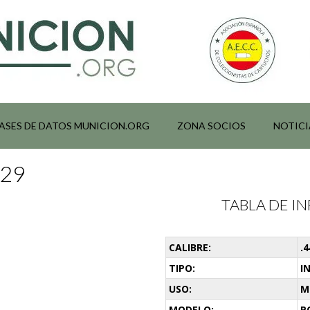
ASES DE DATOS MUNICION.ORG
ZONA SOCIOS
NOTICI
029
TABLA DE 
CALIBRE:
.
TIPO:
I
USO:
M
MODELO:
P