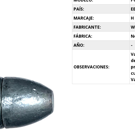
PAÍS:
E
MARCAJE:
H
FABRICANTE:
W
FÁBRICA:
N
AÑO:
-
V
d
OBSERVACIONES:
p
c
V