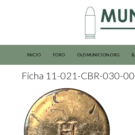
Saltar
al
contenido
INICIO
FORO
OLD.MUNICION.ORG
B
Ficha 11-021-CBR-030-0