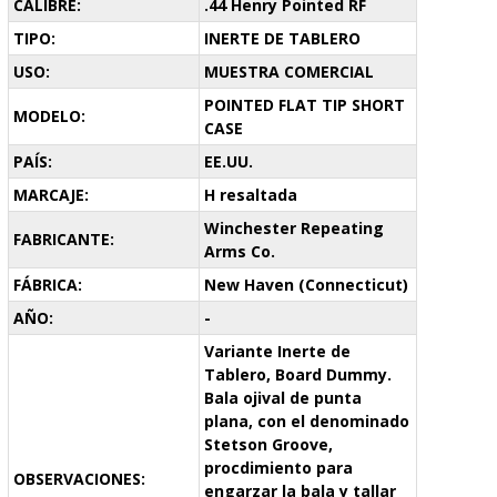
CALIBRE:
.44 Henry Pointed RF
TIPO:
INERTE DE TABLERO
USO:
MUESTRA COMERCIAL
POINTED FLAT TIP SHORT
MODELO:
CASE
PAÍS:
EE.UU.
MARCAJE:
H resaltada
Winchester Repeating
FABRICANTE:
Arms Co.
FÁBRICA:
New Haven (Connecticut)
AÑO:
-
Variante Inerte de
Tablero, Board Dummy.
Bala ojival de punta
plana, con el denominado
Stetson Groove,
procdimiento para
OBSERVACIONES:
engarzar la bala y tallar