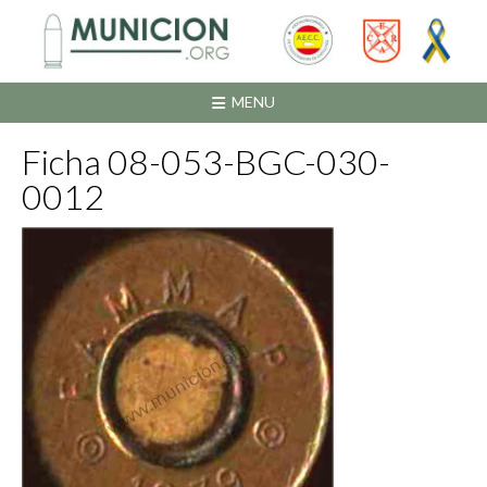
Saltar
al
contenido
MENU
Ficha 08-053-BGC-030-
0012