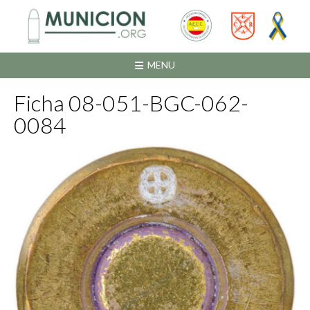
Saltar
al
contenido
MENU
Ficha 08-051-BGC-062-
0084