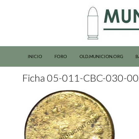
Saltar
al
contenido
INICIO
FORO
OLD.MUNICION.ORG
B
Ficha 05-011-CBC-030-0