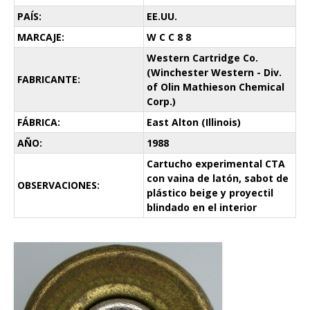
PAÍS:
EE.UU.
MARCAJE:
W C C 8 8
Western Cartridge Co.
(Winchester Western - Div.
FABRICANTE:
of Olin Mathieson Chemical
Corp.)
FÁBRICA:
East Alton (Illinois)
AÑO:
1988
Cartucho experimental CTA
con vaina de latón, sabot de
OBSERVACIONES:
plástico beige y proyectil
blindado en el interior