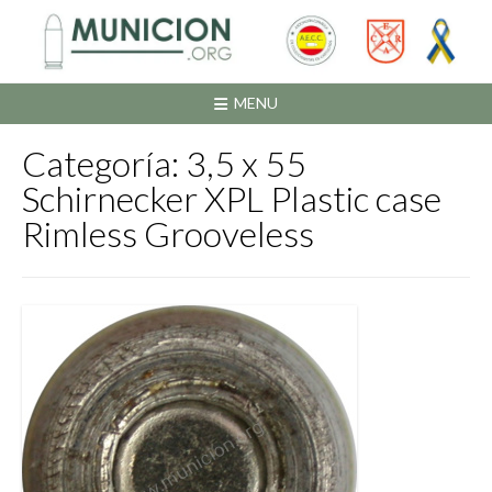
Saltar
al
contenido
MENU
Categoría:
3,5 x 55
Schirnecker XPL Plastic case
Rimless Grooveless