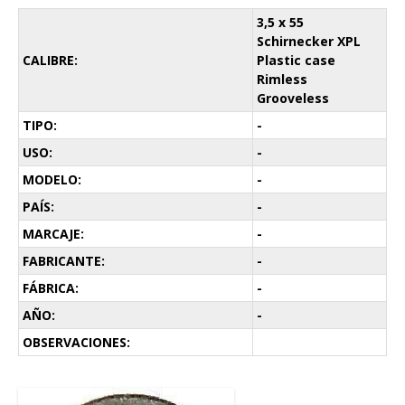
3,5 x 55
Schirnecker XPL
CALIBRE:
Plastic case
Rimless
Grooveless
TIPO:
-
USO:
-
MODELO:
-
PAÍS:
-
MARCAJE:
-
FABRICANTE:
-
FÁBRICA:
-
AÑO:
-
OBSERVACIONES: