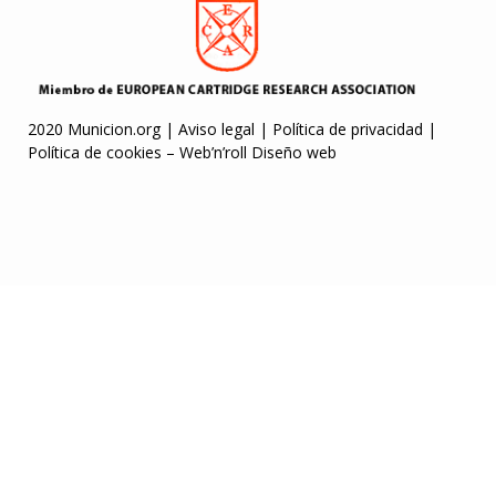
2020 Municion.org |
Aviso legal
|
Política de privacidad
|
Política de cookies
–
Web’n’roll Diseño web
anbet
marsbahis
betmoney giriş
Pusulabet
Escortes Belgique
Jojobet Giri