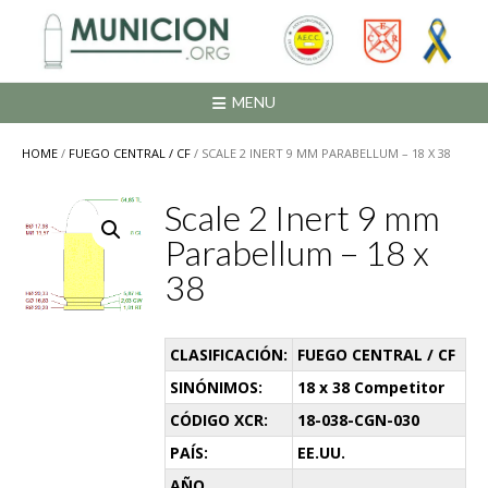
Saltar
al
contenido
MENU
HOME
/
FUEGO CENTRAL / CF
/ SCALE 2 INERT 9 MM PARABELLUM – 18 X 38
Scale 2 Inert 9 mm
Parabellum – 18 x
38
CLASIFICACIÓN:
FUEGO CENTRAL / CF
SINÓNIMOS:
18 x 38 Competitor
CÓDIGO XCR:
18-038-CGN-030
PAÍS:
EE.UU.
AÑO