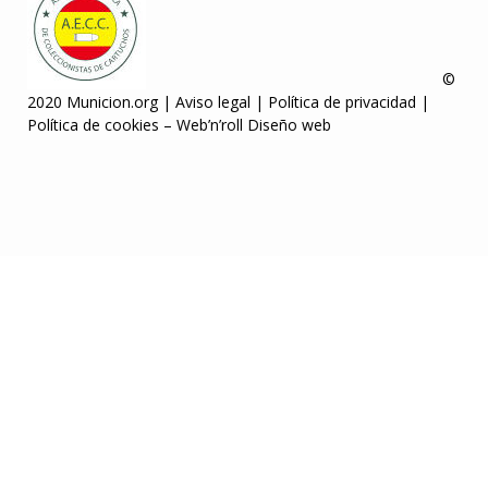
©
2020 Municion.org |
Aviso legal
|
Política de privacidad
|
Política de cookies
–
Web’n’roll Diseño web
lgique
Jojobet Giriş
grandpashabet
Casibom
Casibom
Casibom Giriş