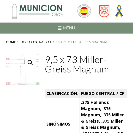
Saltar
al
contenido
MENU
HOME
/
FUEGO CENTRAL / CF
/ 9,5 X 73 MILLER-GREISS MAGNUM
9,5 x 73 Miller-
Greiss Magnum
CLASIFICACIÓN:
FUEGO CENTRAL / CF
.375 Hollands
Magnum, .375
Magnum, .375 Miller
& Greiss, .375 Miller
SINÓNIMOS:
& Greiss Magnum,