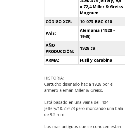
.404/.375 Jeffery, 9,5
x 72,4 Miller & Greiss
Magnum
CÓDIGO XCR:
10-073-BGC-010
Alemania (1920 –
PAÍS:
1945)
AÑO
1928 ca
PRODUCCIÓN:
ARMA:
Fusil y carabina
HISTORIA:
Cartucho diseñado hacia 1928 por el
armero alemán Miller & Greiss.
Está basado en una vaina del .404
Jeffery/10.75×73 pero montando una bala
de 9.5 mm
Los mas antiguos que se conocen estan