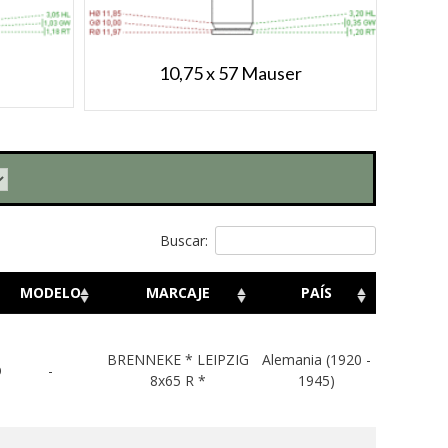
10,75 x 57 Mauser
Buscar:
MODELO
MARCAJE
PAÍS
BRENNEKE * LEIPZIG
Alemania (1920 -
O
-
8x65 R *
1945)