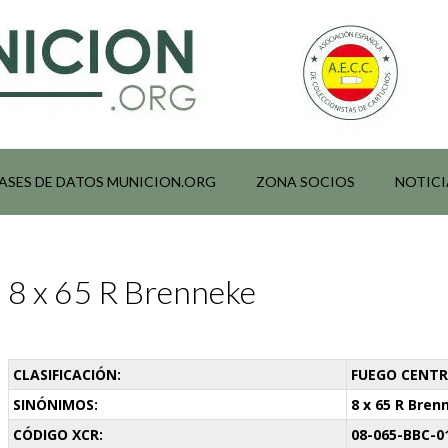
ASES DE DATOS MUNICION.ORG
ZONA SOCIOS
NOTICI
8 x 65 R Brenneke
CLASIFICACIÓN:
FUEGO CENTRA
SINÓNIMOS:
8 x 65 R Bren
CÓDIGO XCR:
08-065-BBC-0