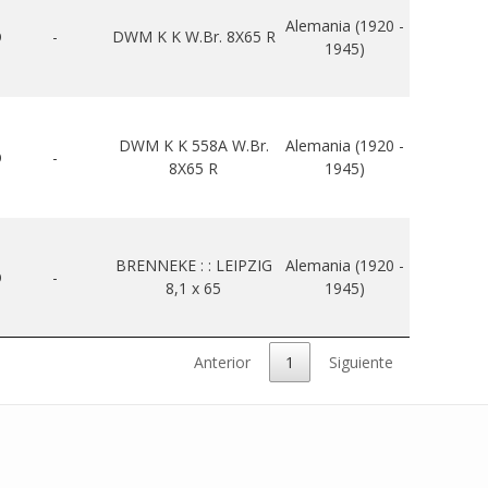
Alemania (1920 -
O
-
DWM K K W.Br. 8X65 R
1945)
DWM K K 558A W.Br.
Alemania (1920 -
O
-
8X65 R
1945)
BRENNEKE : : LEIPZIG
Alemania (1920 -
O
-
8,1 x 65
1945)
Anterior
1
Siguiente