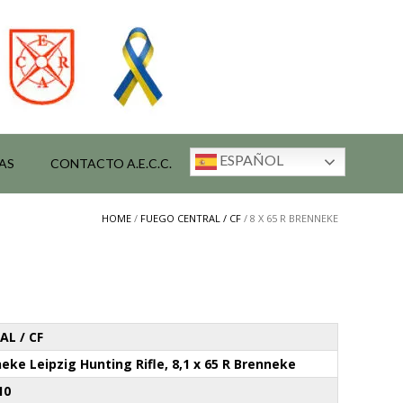
ESPAÑOL
AS
CONTACTO A.E.C.C.
HOME
/
FUEGO CENTRAL / CF
/ 8 X 65 R BRENNEKE
L / CF
neke Leipzig Hunting Rifle, 8,1 x 65 R Brenneke
10