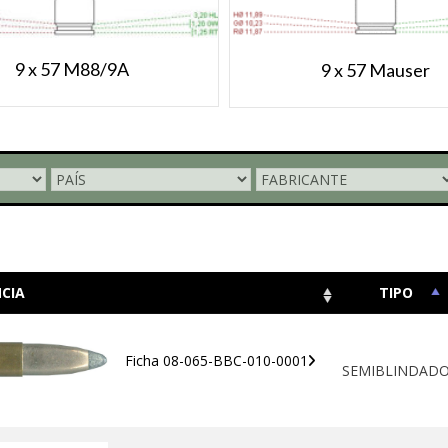
9 x 57 M88/9A
9 x 57 Mauser
CIA
TIPO
Ficha 08-065-BBC-010-0001
SEMIBLINDAD