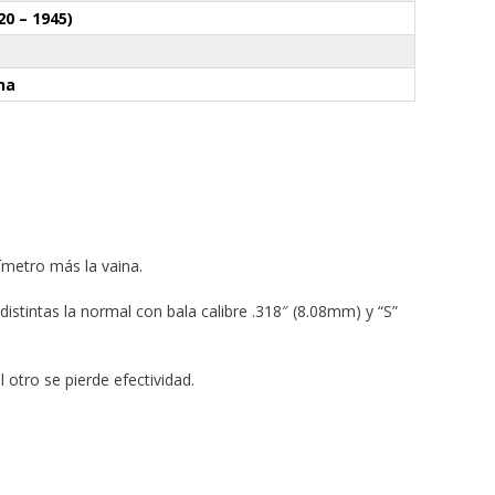
0 – 1945)
ina
ímetro más la vaina.
 distintas la normal con bala calibre .318″ (8.08mm) y “S”
 otro se pierde efectividad.