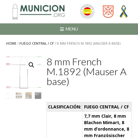
Saltar
al
contenido
MENU
HOME
/
FUEGO CENTRAL / CF
/ 8 MM FRENCH M.1892 (MAUSER A BASE)
8 mm French
M.1892 (Mauser A
base)
CLASIFICACIÓN:
FUEGO CENTRAL / CF
7,7 mm Clair, 8 mm
Blachon Mimart, 8
mm d’ordonnance, 8
mm Französischer