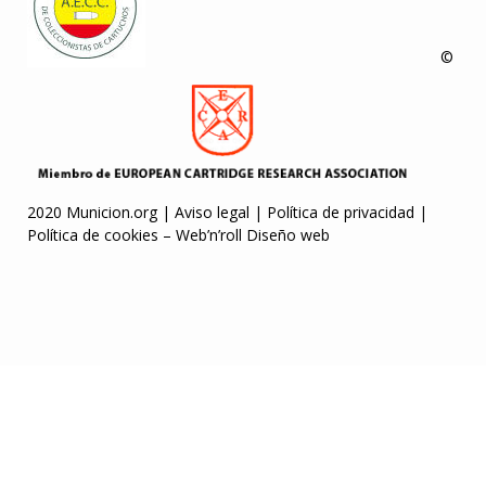
©
2020 Municion.org |
Aviso legal
|
Política de privacidad
|
Política de cookies
–
Web’n’roll Diseño web
bet
casibom
marsbahis
casinofast giriş
casibom
Escortes Belgique
grand