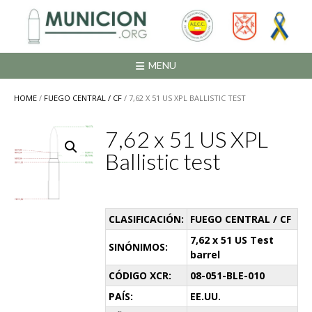
Saltar
al
contenido
MENU
HOME
/
FUEGO CENTRAL / CF
/ 7,62 X 51 US XPL BALLISTIC TEST
7,62 x 51 US XPL
Ballistic test
CLASIFICACIÓN:
FUEGO CENTRAL / CF
7,62 x 51 US Test
SINÓNIMOS:
barrel
CÓDIGO XCR:
08-051-BLE-010
PAÍS:
EE.UU.