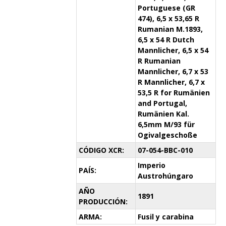
Portuguese (GR
474), 6,5 x 53,65 R
Rumanian M.1893,
6,5 x 54 R Dutch
Mannlicher, 6,5 x 54
R Rumanian
Mannlicher, 6,7 x 53
R Mannlicher, 6,7 x
53,5 R for Rumänien
and Portugal,
Rumänien Kal.
6,5mm M/93 für
Ogivalgeschoße
CÓDIGO XCR:
07-054-BBC-010
Imperio
PAÍS:
Austrohúngaro
AÑO
1891
PRODUCCIÓN:
ARMA:
Fusil y carabina