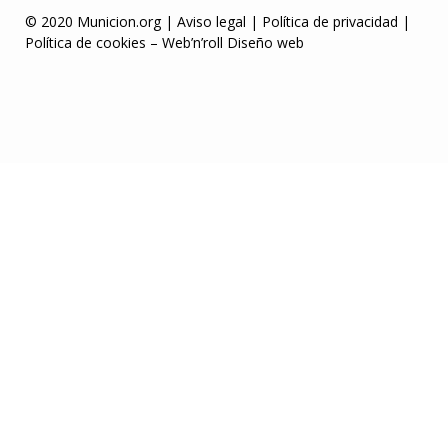
© 2020 Municion.org |
Aviso legal
|
Política de privacidad
|
Política de cookies
–
Web’n’roll Diseño web
ue
Jojobet Giriş
grandpashabet
Casibom
Casibom
Casibom Giriş