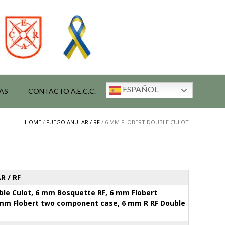
ESPAÑOL
AS
CONTACTO A.E.C.C.
HOME
/
FUEGO ANULAR / RF
/ 6 MM FLOBERT DOUBLE CULOT
R / RF
ble Culot, 6 mm Bosquette RF, 6 mm Flobert
 mm Flobert two component case, 6 mm R RF Double