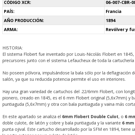
CÓDIGO XCR:
06-007-CBR-0
PAÍS:
Francia
AÑO PRODUCCIÓN:
1894
ARMA:
Revólver y fus
HISTORIA:
El sistema Flobert fue inventado por Louis-Nicolás Flobert en 1845, 
precursores junto con el sistema Lefaucheux de toda la cartuchería 
No poseen pólvora, impulsándose la bala sólo por la deflagración de
salón, ya que su reducida potencia permite el uso en interiores.
Hay una gran variedad de cartuchos del .22/6mm Flobert, con longi
pionero, creado en 1845, es el 6 mm Flobert original (5,6x7mm) y b
puntiaguda (5,6x7mm) y otra con bala puntiaguda y vaina más cort
En este apartado se analiza el
6mm Flobert Double Culot
, o
6 mm
doble culote, de latón y cobre y bala puntiaguda y la variante
6 mm 
punta ojival. Este cartucho desarrollado por la SFM en 1894, tiene 