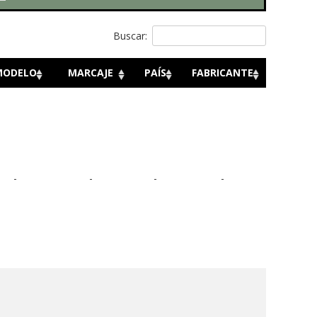
Buscar:
MODELO
MARCAJE
PAÍS
FABRICANTE
-
-
-
-