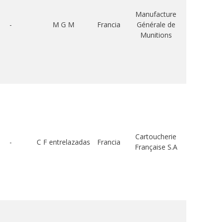
Manufacture
-
M G M
Francia
Générale de
Munitions
Cartoucherie
-
C F entrelazadas
Francia
Française S.A