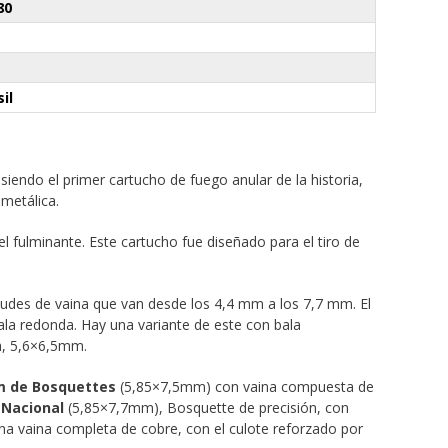
80
il
siendo el primer cartucho de fuego anular de la historia,
metálica.
l fulminante. Este cartucho fue diseñado para el tiro de
tudes de vaina que van desde los 4,4 mm a los 7,7 mm. El
ala redonda. Hay una variante de este con bala
a, 5,6×6,5mm.
 de Bosquettes
(5,85×7,5mm) con vaina compuesta de
Nacional
(5,85×7,7mm), Bosquette de precisión, con
una vaina completa de cobre, con el culote reforzado por