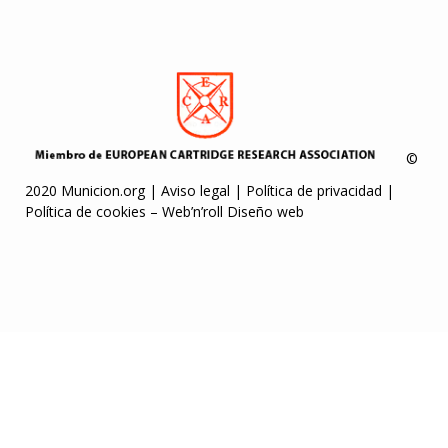
©
2020 Municion.org |
Aviso legal
|
Política de privacidad
|
Política de cookies
–
Web’n’roll Diseño web
holiganbet
marsbahis
bigboss
Pusulabet