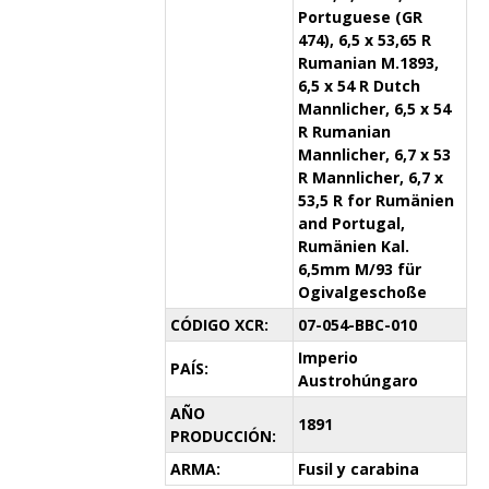
Portuguese (GR
474), 6,5 x 53,65 R
Rumanian M.1893,
6,5 x 54 R Dutch
Mannlicher, 6,5 x 54
R Rumanian
Mannlicher, 6,7 x 53
R Mannlicher, 6,7 x
53,5 R for Rumänien
and Portugal,
Rumänien Kal.
6,5mm M/93 für
Ogivalgeschoße
CÓDIGO XCR:
07-054-BBC-010
Imperio
PAÍS:
Austrohúngaro
AÑO
1891
PRODUCCIÓN:
ARMA:
Fusil y carabina