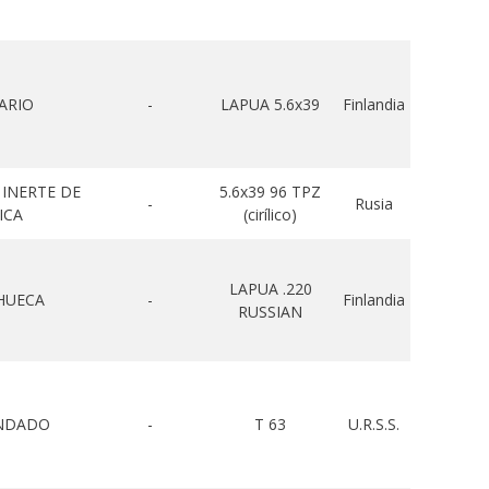
ARIO
-
LAPUA 5.6x39
Finlandia
 INERTE DE
5.6x39 96 TPZ
-
Rusia
ICA
(cirílico)
LAPUA .220
HUECA
-
Finlandia
RUSSIAN
INDADO
-
T 63
U.R.S.S.