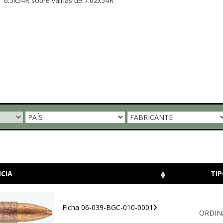
6.5x54R sobre vainas de 7.62x54R
CIA
TIP
Ficha 06-039-BGC-010-0001
ORDIN