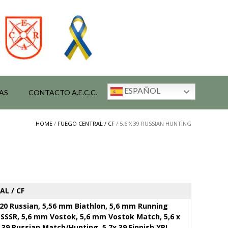
ESPAÑOL
AS
CONTACTO A.E.C.C.
HOME
/
FUEGO CENTRAL / CF
/ 5,6 X 39 RUSSIAN HUNTING
L / CF
220 Russian, 5,56 mm Biathlon, 5,6 mm Running
 SSSR, 5,6 mm Vostok, 5,6 mm Vostok Match, 5,6 x
x 39 Russian Match/Hunting, 5,7x 39 Finnish XPL