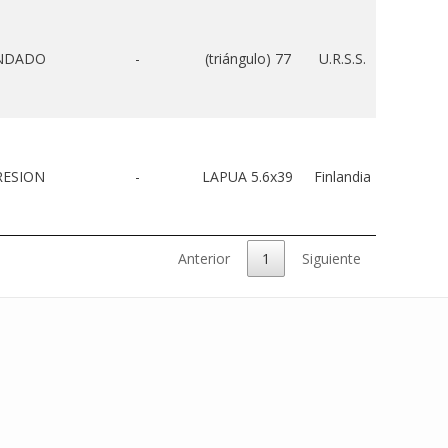
INDADO
-
(triángulo) 77
U.R.S.S.
RESION
-
LAPUA 5.6x39
Finlandia
Anterior
1
Siguiente