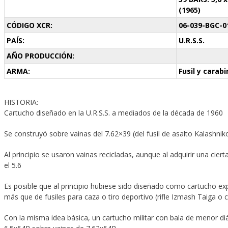
(1965)
CÓDIGO XCR:
06-039-BGC-0
PAÍS:
U.R.S.S.
AÑO PRODUCCIÓN:
ARMA:
Fusil y carab
HISTORIA:
Cartucho diseñado en la U.R.S.S. a mediados de la década de 1960
Se construyó sobre vainas del 7.62×39 (del fusil de asalto Kalashniko
Al principio se usaron vainas recicladas, aunque al adquirir una cie
el 5.6
Es posible que al principio hubiese sido diseñado como cartucho ex
más que de fusiles para caza o tiro deportivo (rifle Izmash Taiga 
Con la misma idea básica, un cartucho militar con bala de menor di