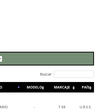
Buscar:
O
MODELO
MARCAJE
PAÍS
ARIO
-
T 69
U.R.S.S.