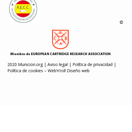
©
2020 Municion.org |
Aviso legal
|
Política de privacidad
|
Política de cookies
–
Web’n’roll Diseño web
etwoon giriş
casibom
Escortes Belgique
grandpashabet
Grandpashabet