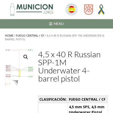
Saltar
al
contenido
MENU
HOME
/
FUEGO CENTRAL / CF
/ 4,5 X 40 R RUSSIAN SPP-1M UNDERWATER 4-
BARREL PISTOL
4,5 x 40 R Russian
SPP-1M
Underwater 4-
barrel pistol
CLASIFICACIÓN:
FUEGO CENTRAL / CF
4,5 mm SPS, 4,5 mm
Underwater Pistol,