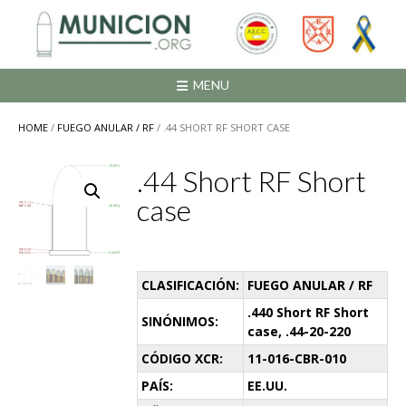
Saltar
al
contenido
MENU
HOME
/
FUEGO ANULAR / RF
/ .44 SHORT RF SHORT CASE
.44 Short RF Short
case
CLASIFICACIÓN:
FUEGO ANULAR / RF
.440 Short RF Short
SINÓNIMOS:
case, .44-20-220
CÓDIGO XCR:
11-016-CBR-010
PAÍS:
EE.UU.