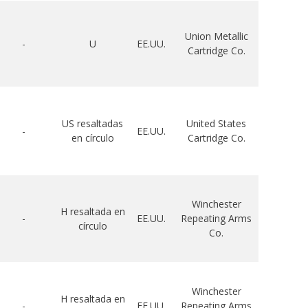
Union Metallic
-
U
EE.UU.
Cartridge Co.
US resaltadas
United States
-
EE.UU.
en círculo
Cartridge Co.
Winchester
H resaltada en
-
EE.UU.
Repeating Arms
círculo
Co.
Winchester
H resaltada en
-
EE.UU.
Repeating Arms