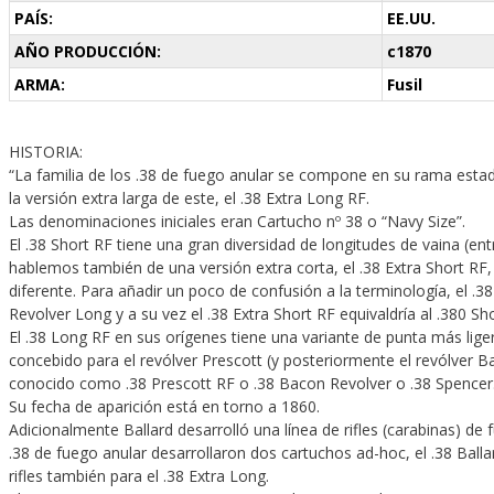
PAÍS:
EE.UU.
AÑO PRODUCCIÓN:
c1870
ARMA:
Fusil
HISTORIA:
“La familia de los .38 de fuego anular se compone en su rama estad
la versión extra larga de este, el .38 Extra Long RF.
Las denominaciones iniciales eran Cartucho nº 38 o “Navy Size”.
El .38 Short RF tiene una gran diversidad de longitudes de vaina (e
hablemos también de una versión extra corta, el .38 Extra Short R
diferente. Para añadir un poco de confusión a la terminología, el .3
Revolver Long y a su vez el .38 Extra Short RF equivaldría al .380 Sh
El .38 Long RF en sus orígenes tiene una variante de punta más liger
concebido para el revólver Prescott (y posteriormente el revólver Ba
conocido como .38 Prescott RF o .38 Bacon Revolver o .38 Spencer
Su fecha de aparición está en torno a 1860.
Adicionalmente Ballard desarrolló una línea de rifles (carabinas) de 
.38 de fuego anular desarrollaron dos cartuchos ad-hoc, el .38 Balla
rifles también para el .38 Extra Long.