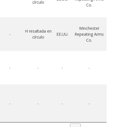
círculo
Co.
Winchester
H resaltada en
-
EE.UU.
Repeating Arms
círculo
Co.
-
-
-
-
-
-
-
-