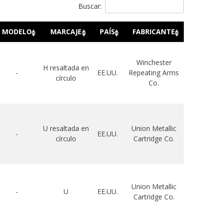
Buscar:
MODELO
MARCAJE
PAÍS
FABRICANTE
Winchester
H resaltada en
-
EE.UU.
Repeating Arms
círculo
Co.
U resaltada en
Union Metallic
-
EE.UU.
círculo
Cartridge Co.
Union Metallic
-
U
EE.UU.
Cartridge Co.