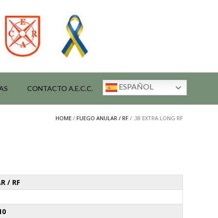
ESPAÑOL
AS
CONTACTO A.E.C.C.
HOME
/
FUEGO ANULAR / RF
/ .38 EXTRA LONG RF
R / RF
10