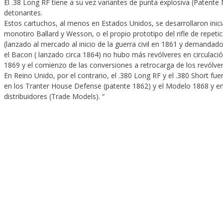
El .38 Long RF tiene a su vez variantes de punta explosiva (Patente 
detonantes.
Estos cartuchos, al menos en Estados Unidos, se desarrollaron inicia
monotiro Ballard y Wesson, o el propio prototipo del rifle de repeti
(lanzado al mercado al inicio de la guerra civil en 1861 y demandado 
el Bacon ( lanzado circa 1864) no hubo más revólveres en circulación
1869 y el comienzo de las conversiones a retrocarga de los revólve
En Reino Unido, por el contrario, el .380 Long RF y el .380 Short f
en los Tranter House Defense (patente 1862) y el Modelo 1868 y e
distribuidores (Trade Models). “