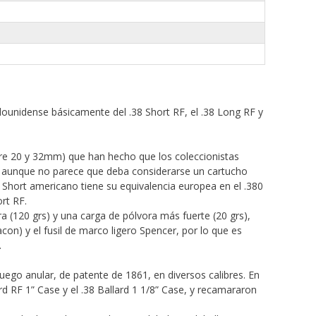
ounidense básicamente del .38 Short RF, el .38 Long RF y
ntre 20 y 32mm) que han hecho que los coleccionistas
F, aunque no parece que deba considerarse un cartucho
8 Short americano tiene su equivalencia europea en el .380
ort RF.
a (120 grs) y una carga de pólvora más fuerte (20 grs),
con) y el fusil de marco ligero Spencer, por lo que es
.
fuego anular, de patente de 1861, en diversos calibres. En
rd RF 1” Case y el .38 Ballard 1 1/8” Case, y recamararon