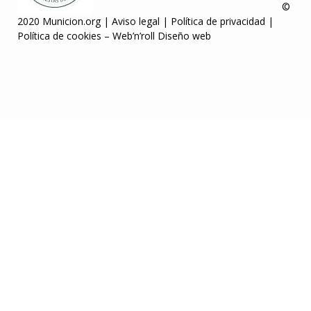
©
2020 Municion.org |
Aviso legal
|
Política de privacidad
|
Política de cookies
–
Web’n’roll Diseño web
jojobet