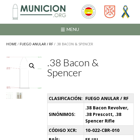
Saltar
al
contenido
MENU
HOME
/
FUEGO ANULAR / RF
/ .38 BACON & SPENCER
.38 Bacon &
Spencer
CLASIFICACIÓN:
FUEGO ANULAR / RF
.38 Bacon Revolver,
SINÓNIMOS:
.38 Prescott, .38
Spencer Rifle
CÓDIGO XCR:
10-022-CBR-010
PAÍS:
EE.UU.