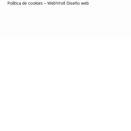
Política de cookies
–
Web’n’roll Diseño web
rsbahis
betwoon giriş
casibom
Escortes Belgique
Jojobet Giriş
grandpas