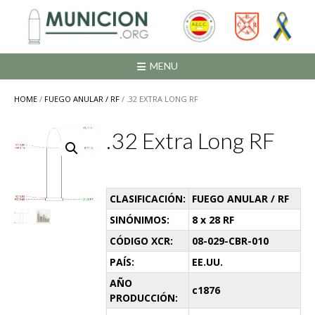
Saltar
al
contenido
MENU
HOME
/
FUEGO ANULAR / RF
/ .32 EXTRA LONG RF
.32 Extra Long RF
CLASIFICACIÓN:
FUEGO ANULAR / RF
SINÓNIMOS:
8 x 28 RF
CÓDIGO XCR:
08-029-CBR-010
PAÍS:
EE.UU.
AÑO
c1876
PRODUCCIÓN: