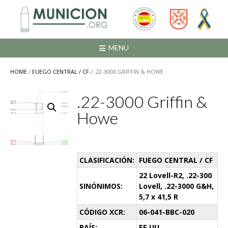
Saltar
al
contenido
MENU
HOME
/
FUEGO CENTRAL / CF
/ .22-3000 GRIFFIN & HOWE
.22-3000 Griffin &
Howe
CLASIFICACIÓN:
FUEGO CENTRAL / CF
22 Lovell-R2, .22-300
SINÓNIMOS:
Lovell, .22-3000 G&H,
5,7 x 41,5 R
CÓDIGO XCR:
06-041-BBC-020
PAÍS:
EE.UU.