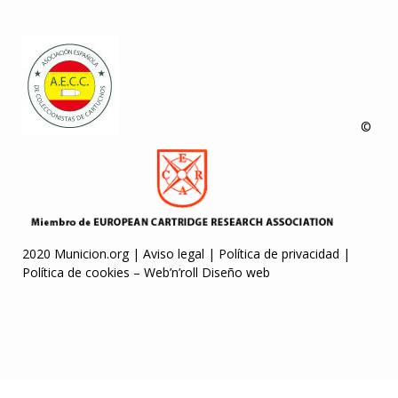
©
2020 Municion.org |
Aviso legal
|
Política de privacidad
|
Política de cookies
–
Web’n’roll Diseño web
sibom
jojobet
jojobet
Letmejerk.com
grandpashabet
Jojobet Giriş
Casib