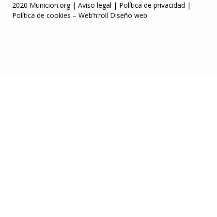
2020 Municion.org |
Aviso legal
|
Política de privacidad
|
Política de cookies
–
Web’n’roll Diseño web
om
Escortes Belgique
grandpashabet
Casibom
Casibom
grandpashabet
g