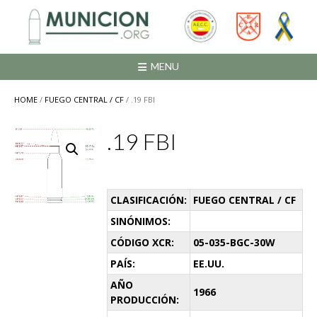
Saltar
al
contenido
MENU
HOME
/
FUEGO CENTRAL / CF
/ .19 FBI
.19 FBI
CLASIFICACIÓN:
FUEGO CENTRAL / CF
SINÓNIMOS:
CÓDIGO XCR:
05-035-BGC-30W
PAÍS:
EE.UU.
AÑO
1966
PRODUCCIÓN: