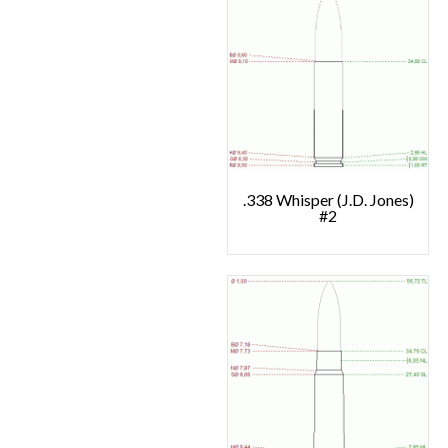
.338 Whisper (J.D. Jones)
#2