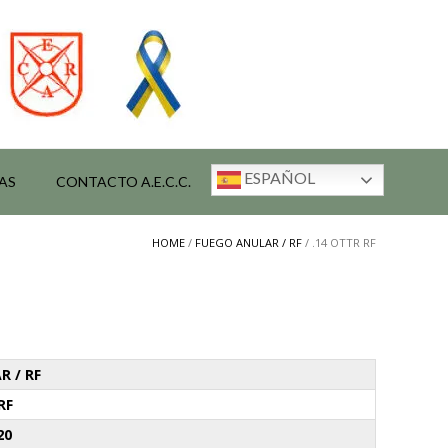
ESPAÑOL
AS
CONTACTO A.E.C.C.
HOME
/
FUEGO ANULAR / RF
/ .14 OTTR RF
R / RF
RF
20