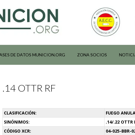
ASES DE DATOS MUNICION.ORG
ZONA SOCIOS
NOTICI
.14 OTTR RF
CLASIFICACIÓN:
FUEGO ANULA
SINÓNIMOS:
.14/.22 OTTR 
CÓDIGO XCR:
04-025-BBR-0