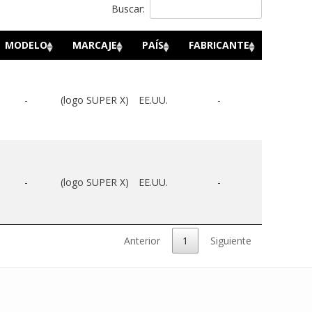
Buscar:
MODELO
MARCAJE
PAÍS
FABRICANTE
-
(logo SUPER X)
EE.UU.
-
-
(logo SUPER X)
EE.UU.
-
Anterior
1
Siguiente