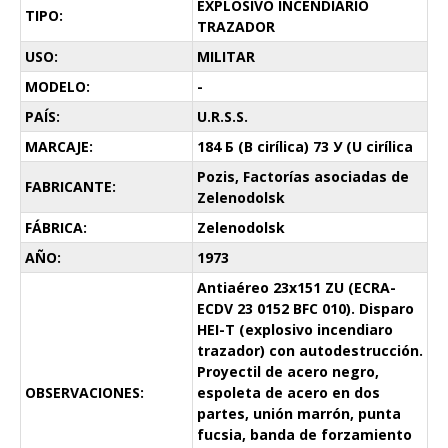
EXPLOSIVO INCENDIARIO
TIPO:
TRAZADOR
USO:
MILITAR
MODELO:
-
PAÍS:
U.R.S.S.
MARCAJE:
184 Б (B cirílica) 73 У (U cirílica
Pozis, Factorías asociadas de
FABRICANTE:
Zelenodolsk
FÁBRICA:
Zelenodolsk
AÑO:
1973
Antiaéreo 23x151 ZU (ECRA-
ECDV 23 0152 BFC 010). Disparo
HEI-T (explosivo incendiaro
trazador) con autodestrucción.
Proyectil de acero negro,
OBSERVACIONES:
espoleta de acero en dos
partes, unión marrón, punta
fucsia, banda de forzamiento