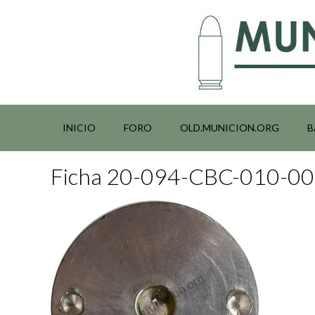
Saltar
al
contenido
INICIO
FORO
OLD.MUNICION.ORG
B
Ficha 20-094-CBC-010-0