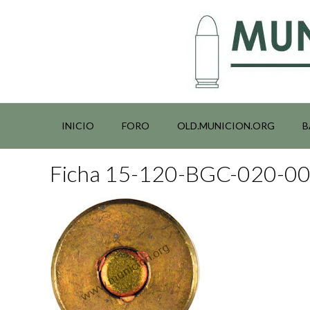
Saltar
al
contenido
INICIO
FORO
OLD.MUNICION.ORG
B
Ficha 15-120-BGC-020-0