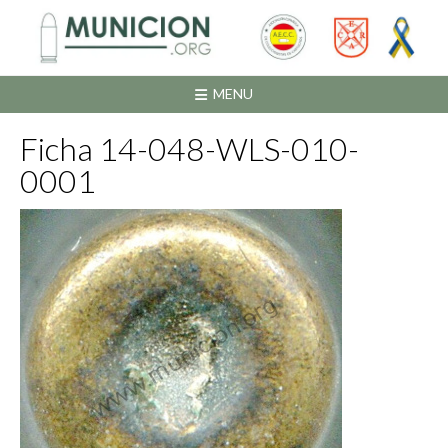
Saltar
al
contenido
MENU
Ficha 14-048-WLS-010-
0001