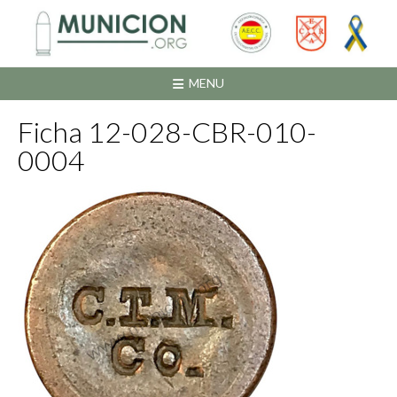
Saltar
al
contenido
MENU
Ficha 12-028-CBR-010-
0004