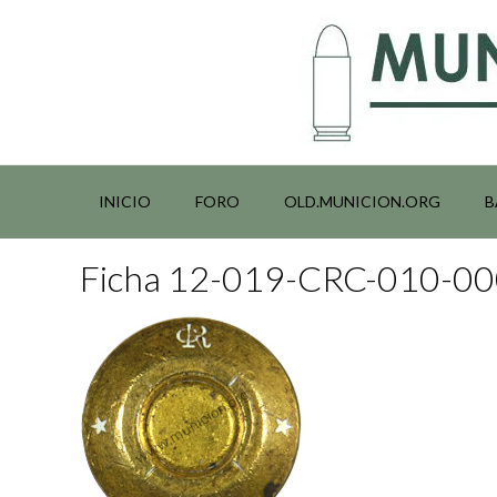
Saltar
al
contenido
INICIO
FORO
OLD.MUNICION.ORG
B
Ficha 12-019-CRC-010-0