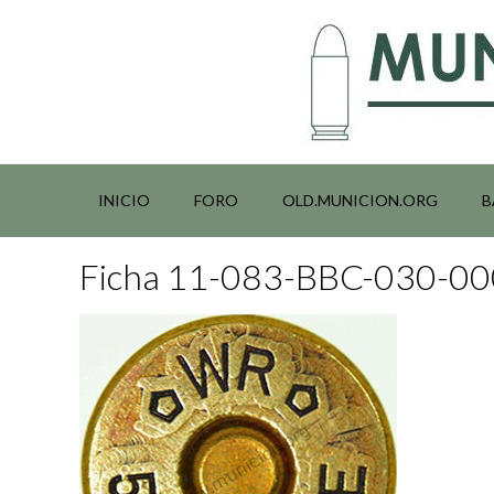
Saltar
al
contenido
INICIO
FORO
OLD.MUNICION.ORG
B
Ficha 11-083-BBC-030-0