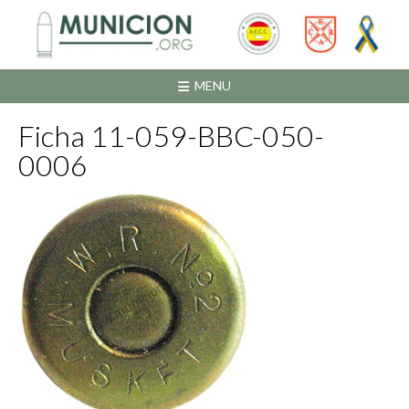
Saltar
al
contenido
MENU
Ficha 11-059-BBC-050-
0006