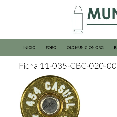
Saltar
al
contenido
INICIO
FORO
OLD.MUNICION.ORG
B
Ficha 11-035-CBC-020-0