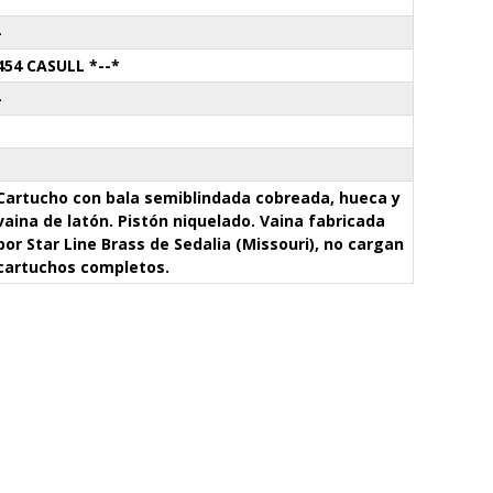
-
454 CASULL *--*
-
Cartucho con bala semiblindada cobreada, hueca y
vaina de latón. Pistón niquelado. Vaina fabricada
por Star Line Brass de Sedalia (Missouri), no cargan
cartuchos completos.