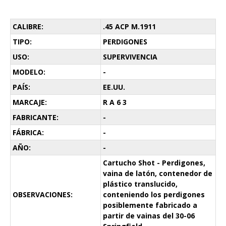
CALIBRE:
.45 ACP M.1911
TIPO:
PERDIGONES
USO:
SUPERVIVENCIA
MODELO:
-
PAÍS:
EE.UU.
MARCAJE:
R A 6 3
FABRICANTE:
-
FÁBRICA:
-
AÑO:
-
Cartucho Shot - Perdigones,
vaina de latón, contenedor de
plástico translucido,
OBSERVACIONES:
conteniendo los perdigones
posiblemente fabricado a
partir de vainas del 30-06