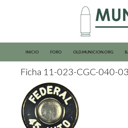
Saltar
al
contenido
INICIO
FORO
OLD.MUNICION.ORG
B
Ficha 11-023-CGC-040-0