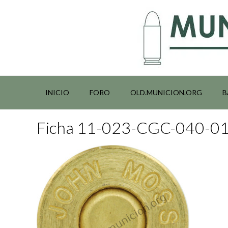
Saltar
al
contenido
INICIO
FORO
OLD.MUNICION.ORG
B
Ficha 11-023-CGC-040-0