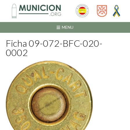
Saltar
al
contenido
MENU
Ficha 09-072-BFC-020-
0002