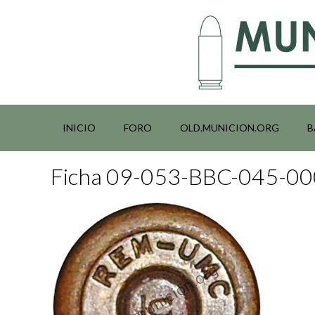
Saltar
al
contenido
INICIO
FORO
OLD.MUNICION.ORG
B
Ficha 09-053-BBC-045-0